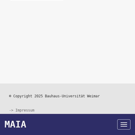
© Copyright 2025 Bauhaus-Universität Weimar
Impressum
Footer
MAIA
menu
Datenschutz
Navi
akti