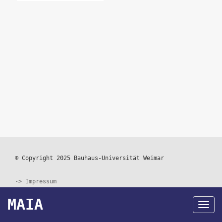
© Copyright 2025 Bauhaus-Universität Weimar
Impressum
Footer
MAIA
menu
Datenschutz
Navi
akti